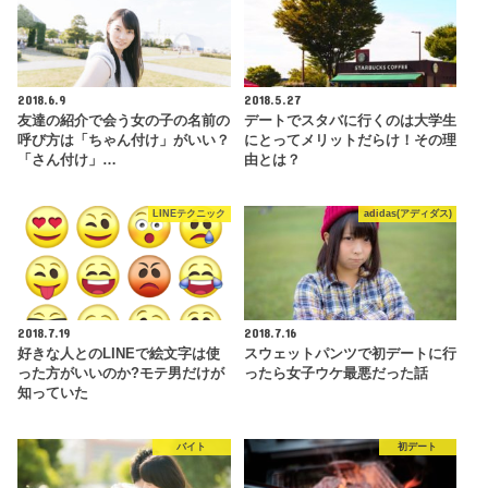
2018.6.9
2018.5.27
友達の紹介で会う女の子の名前の
デートでスタバに行くのは大学生
呼び方は「ちゃん付け」がいい？
にとってメリットだらけ！その理
「さん付け」…
由とは？
LINEテクニック
adidas(アディダス)
2018.7.19
2018.7.16
好きな人とのLINEで絵文字は使
スウェットパンツで初デートに行
った方がいいのか?モテ男だけが
ったら女子ウケ最悪だった話
知っていた
バイト
初デート