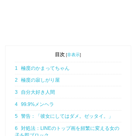
目次
[
非表示
]
1
極度のかまってちゃん
2
極度の寂しがり屋
3
自分大好き人間
4
99.9%メンヘラ
5
警告：「彼女にしてはダメ。ゼッタイ。」
6
対処法：LINEのトップ画を頻繁に変える女の
子を即ブロック