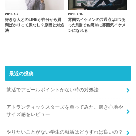
2018.7.4
2018.7.16
好きな人とのLINEが自分から質
雰囲気イケメンの共通点は3つあ
問ばかりって脈なし？原因と対処
った!!誰でも簡単に雰囲気イケメ
法
ンになれる
最近の投稿
就活でアピールポイントがない時の対処法
アトランティックスターズを買ってみた。履き心地や
サイズ感をレビュー
やりたいことがない学生の就活はどうすれば良いの？