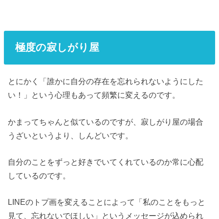
極度の寂しがり屋
とにかく「誰かに自分の存在を忘れられないようにした
い！」という心理もあって頻繁に変えるのです。
かまってちゃんと似ているのですが、寂しがり屋の場合
うざいというより、しんどいです。
自分のことをずっと好きでいてくれているのか常に心配
しているのです。
LINEのトプ画を変えることによって「私のことをもっと
見て、忘れないでほしい」というメッセージが込められ