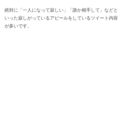
絶対に「一人になって寂しい」「誰か相手して」などと
いった寂しがっているアピールをしているツイート内容
が多いです。