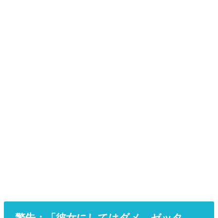
警告：「彼女にしてはダメ。ゼッタ