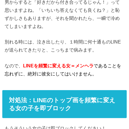
男からすると「好きだから付き合ってるじゃん！」って
思いますよね。「いちいち答えなくても良くね？」と恥
ずかしさもありますが、それを聞かれたら、一瞬で冷め
てしまいますよね。
別れる時には、泣き出したり、１時間に何十通ものLINE
が送られてきたりと、こっちまで病みます。
なので、
LINE
を頻繁に変える女＝メンヘラ
であることを
忘れずに、絶対に彼女にしてはいけません。
対処法：LINEのトップ画を頻繁に変え
る女の子を即ブロック
もうそういう女の子は即ブロックしてください！