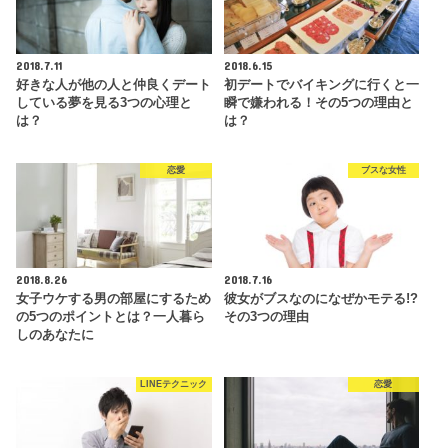
2018.7.11
2018.6.15
好きな人が他の人と仲良くデート
初デートでバイキングに行くと一
している夢を見る3つの心理と
瞬で嫌われる！その5つの理由と
は？
は？
恋愛
ブスな女性
2018.8.26
2018.7.16
女子ウケする男の部屋にするため
彼女がブスなのになぜかモテる!?
の5つのポイントとは？一人暮ら
その3つの理由
しのあなたに
LINEテクニック
恋愛