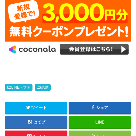
LINEトプ画
恋愛
ツイート
シェア
はてブ
LINE