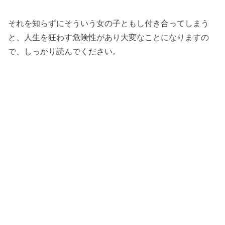
それを知らずにそういう女の子ともし付き合ってしまう
と、人生を狂わす危険性があり大変なことになりますの
で、しっかり読んでください。