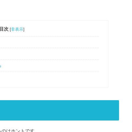
目次
[
非表示
]
る
るのはホントです。