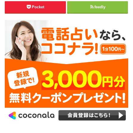
Pocket
feedly