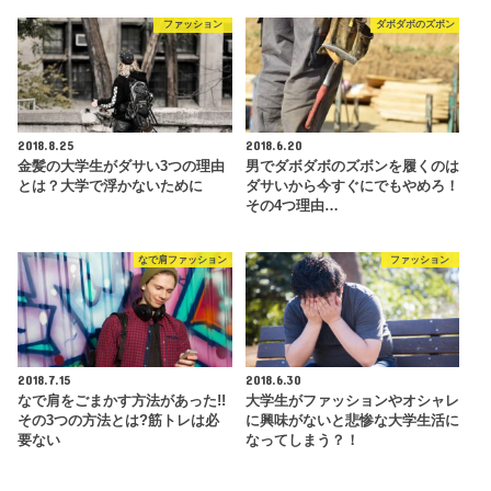
ファッション
ダボダボのズボン
2018.8.25
2018.6.20
金髪の大学生がダサい3つの理由
男でダボダボのズボンを履くのは
とは？大学で浮かないために
ダサいから今すぐにでもやめろ！
その4つ理由…
なで肩ファッション
ファッション
2018.7.15
2018.6.30
なで肩をごまかす方法があった!!
大学生がファッションやオシャレ
その3つの方法とは?筋トレは必
に興味がないと悲惨な大学生活に
要ない
なってしまう？！