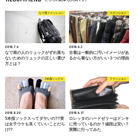
なで肩ファッション
ファッション
2018.7.6
2018.6.3
なで肩の人のリュックがずれ落ち
古着は一般的に汚いイメージがあ
ないためのリュックの正しい選び
るから着ない方がいい３つの理由
方とは？
5本指ソックス
ファッション
2018.8.22
2018.6.17
5本指ソックスってダサいの??実
ロレッタのハードゼリーはドンキ
は女子ウケも良くていいことだら
に売っているのか？値段は安い？
け!?
実際に行ってみた