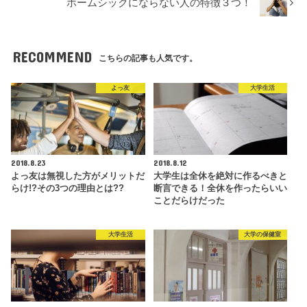
ホームシックにならない人の特徴３つ！
RECOMMEND
こちらの記事も人気です。
よっ友
大学生活
2018.8.23
2018.8.12
よっ友は無視した方がメリットだ
大学生は全休を絶対に作るべきと
らけ!?その3つの理由とは??
断言できる！全休を作ったらいい
ことだらけだった
大学生活
大学の保健室