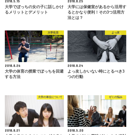
2018.5.15
2018.8.25
大学でぼっちの女の子に話しかけ
大学には保健室があるから活用す
るメリットとデメリット
るとかなり便利！その3つ活用方
法とは？
大学生活
よっ友
2018.8.26
2018.8.24
大学の体育の授業でぼっちを回避
よっ友しかいない時にとるべき3
する方法
つの行動
大学の単位について
ゼミの悩み
2018.8.21
2018.5.20