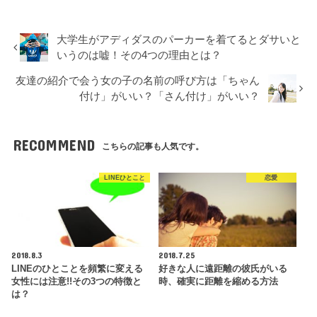
大学生がアディダスのパーカーを着てるとダサいと
いうのは嘘！その4つの理由とは？
友達の紹介で会う女の子の名前の呼び方は「ちゃん
付け」がいい？「さん付け」がいい？
RECOMMEND
こちらの記事も人気です。
LINEひとこと
恋愛
2018.8.3
2018.7.25
LINEのひとことを頻繁に変える
好きな人に遠距離の彼氏がいる
女性には注意!!その3つの特徴と
時、確実に距離を縮める方法
は？