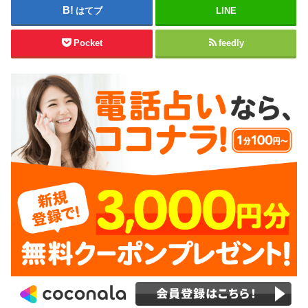
はてブ
LINE
Pocket
feedly