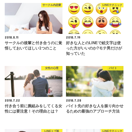
サークル内恋愛
LINEテクニック
2018.8.11
2018.7.19
サークルの後輩と付き合うのに覚
好きな人とのLINEで絵文字は使
悟しておいてほしい1つのこと
った方がいいのか?モテ男だけが
知っていた
女性の心理
バイト
2018.7.22
2018.7.28
付き合う前に腕組みをしてくる女
バイト先の好きな人を振り向かせ
性には要注意！その理由とは？
るための最強のアプローチ方法
LINEトプ画
LINEテクニック