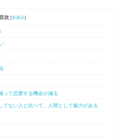
目次
[
非表示
]
味
い
る
減って恋愛する機会が減る
してない人と比べて、人間として魅力がある