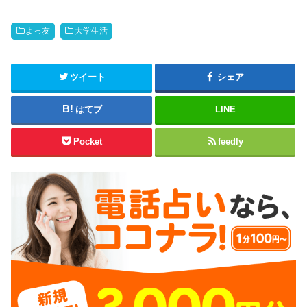
よっ友
大学生活
ツイート
シェア
はてブ
LINE
Pocket
feedly