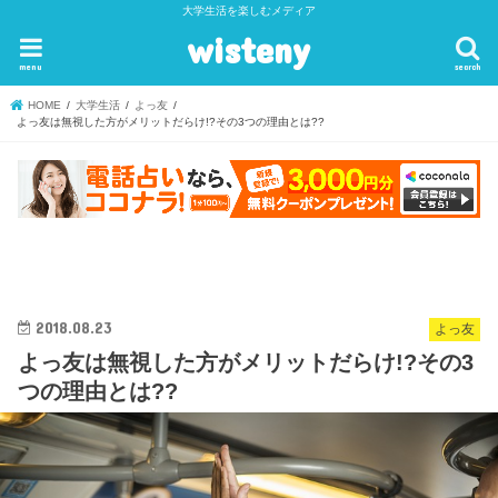
大学生活を楽しむメディア
wisteny
menu
search
HOME
大学生活
よっ友
よっ友は無視した方がメリットだらけ!?その3つの理由とは??
2018.08.23
よっ友
よっ友は無視した方がメリットだらけ!?その3
つの理由とは??