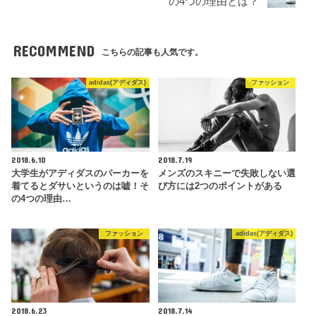
の4つの理由とは？
RECOMMEND
こちらの記事も人気です。
adidas(アディダス)
ファッション
2018.6.10
2018.7.19
大学生がアディダスのパーカーを
メンズのスキニーで失敗しない選
着てるとダサいというのは嘘！そ
び方には2つのポイントがある
の4つの理由…
ファッション
adidas(アディダス)
2018.6.23
2018.7.14