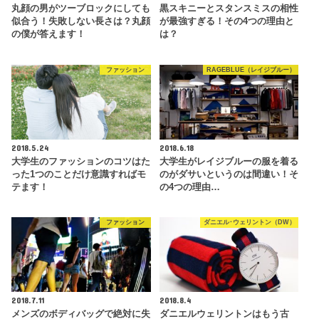
丸顔の男がツーブロックにしても
黒スキニーとスタンスミスの相性
似合う！失敗しない長さは？丸顔
が最強すぎる！その4つの理由と
の僕が答えます！
は？
ファッション
RAGEBLUE（レイジブルー）
2018.5.24
2018.6.18
大学生のファッションのコツはた
大学生がレイジブルーの服を着る
った1つのことだけ意識すればモ
のがダサいというのは間違い！そ
テます！
の4つの理由…
ファッション
ダニエル･ウェリントン（DW）
2018.7.11
2018.8.4
メンズのボディバッグで絶対に失
ダニエルウェリントンはもう古