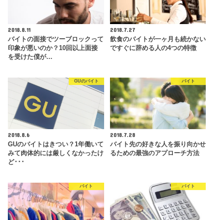
2018.8.11
2018.7.27
バイトの面接でツーブロックって
飲食のバイトが一ヶ月も続かない
印象が悪いのか？10回以上面接
ですぐに辞める人の4つの特徴
を受けた僕が…
GUのバイト
バイト
2018.8.6
2018.7.28
GUのバイトはきつい？1年働いて
バイト先の好きな人を振り向かせ
みて肉体的には厳しくなかったけ
るための最強のアプローチ方法
ど･･･
バイト
バイト