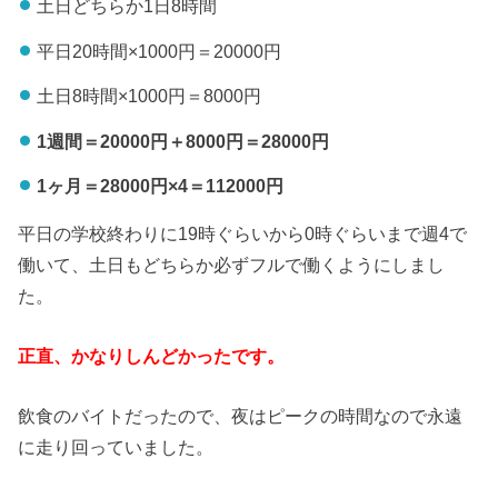
土日どちらか1日8時間
平日
20
時間
×1000
円＝
20000
円
土日
8
時間
×1000
円＝
8000
円
1週間＝
20000
円＋
8000
円＝
28000
円
1
ヶ月＝
28000
円
×4
＝
112000
円
平日の学校終わりに19時ぐらいから0時ぐらいまで週4で
働いて、土日もどちらか必ずフルで働くようにしまし
た。
正直、かなりしんどかったです。
飲食のバイトだったので、夜はピークの時間なので永遠
に走り回っていました。